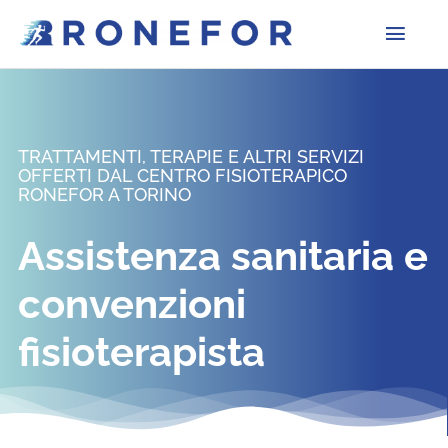
Salta
al
Togg
contenuto
Navig
Home
TRATTAMENTI, TERAPIE E ALTRI SERVIZI
Chi Siamo
OFFERTI DAL CENTRO FISIOTERAPICO
RONEFOR A TORINO
Galleria
Assistenza sanitaria e
Fisioterapia
convenzioni
fisioterapista
Estetica
Convenzioni