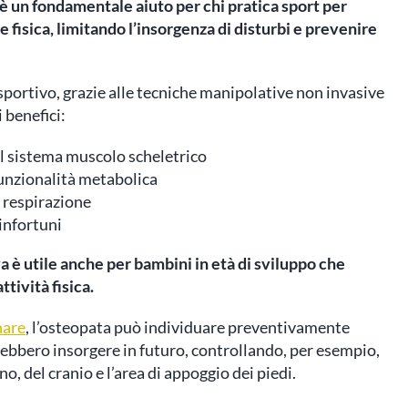
è un fondamentale aiuto per chi pratica sport per
fisica, limitando l’insorgenza di disturbi e prevenire
sportivo, grazie alle tecniche manipolative non invasive
 benefici:
del sistema muscolo scheletrico
unzionalità metabolica
 respirazione
infortuni
va è utile anche per bambini in età di sviluppo che
tività fisica.
nare
, l’osteopata può individuare preventivamente
ebbero insorgere in futuro, controllando, per esempio,
no, del cranio e l’area di appoggio dei piedi.