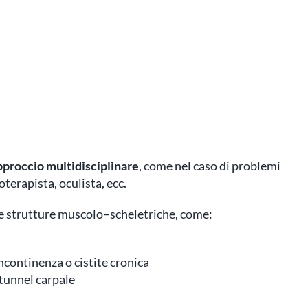
approccio multidisciplinare
, come nel caso di problemi
oterapista, oculista, ecc.
le strutture muscolo–scheletriche, come:
ncontinenza o cistite cronica
 tunnel carpale