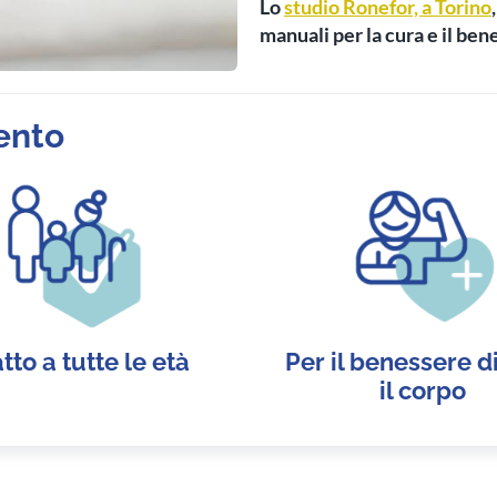
Lo
st
udio Ronefor, a Torino
manuali per la cura e il ben
ento
tto a tutte le età
Per il benessere di
il corpo