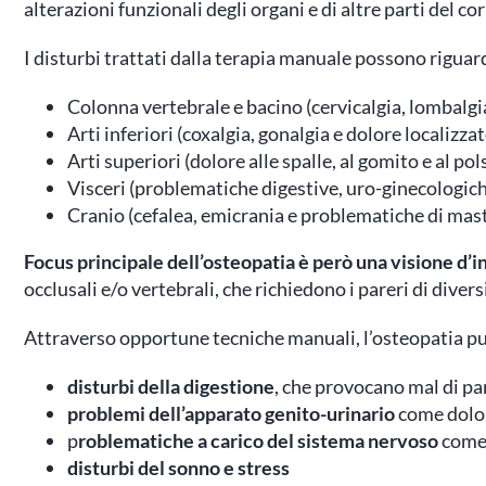
alterazioni funzionali degli organi e di altre parti del co
I disturbi trattati dalla terapia manuale possono riguar
Colonna vertebrale e bacino (cervicalgia, lombalgia
Arti inferiori (coxalgia, gonalgia e dolore localizzat
Arti superiori (dolore alle spalle, al gomito e al pol
Visceri (problematiche digestive, uro-ginecologic
Cranio (cefalea, emicrania e problematiche di mas
Focus principale dell’osteopatia è però una visione d’i
occlusali e/o vertebrali, che richiedono i pareri di diver
Attraverso opportune tecniche manuali, l’osteopatia pu
disturbi della digestione
, che provocano mal di panc
problemi dell’apparato genito-urinario
come dolori
p
roblematiche a carico del sistema nervoso
come 
disturbi del sonno e stress