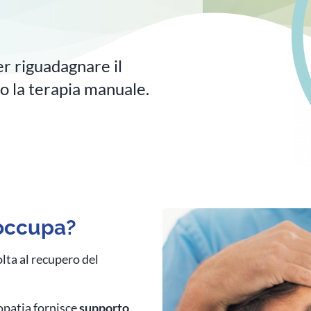
er riguadagnare il
o la terapia manuale.
 occupa?
lta al recupero del
eopatia fornisce
supporto