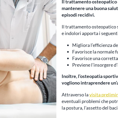
Il trattamento osteopatico 
mantenere una buona salute 
episodi recidivi.
Il trattamento osteopatico 
e indolori apporta i seguenti
Migliora l’efficienza 
Favorisce la normale f
Favorisce una corretta
Previene l’insorgere d’
Inoltre, l’osteopatia sporti
vogliono intraprendere un’at
Attraverso la
visita prelimi
eventuali problemi che potr
la postura, l’assetto del baci