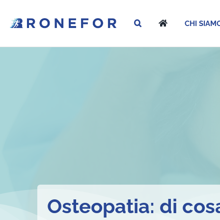
Salta
al
CHI SIAM
contenuto
Osteopatia: di cos