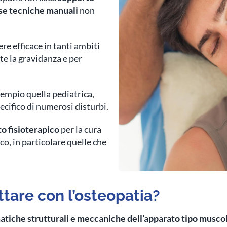
rse tecniche manuali
non
re efficace in tanti ambiti
nte la gravidanza e per
sempio quella pediatrica,
pecifico di numerosi disturbi.
o fisioterapico
per la cura
co, in particolare quelle che
ttare con l’osteopatia?
tiche strutturali e meccaniche dell’apparato tipo musco