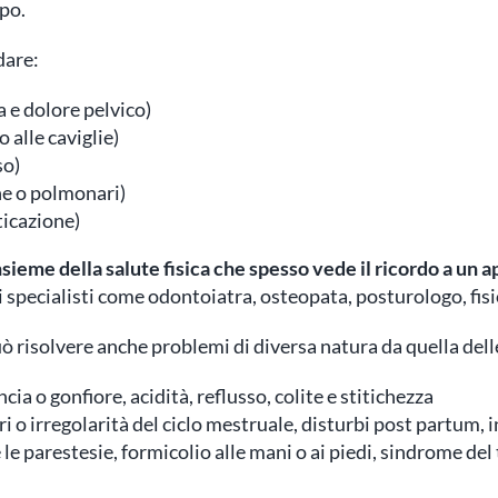
rpo.
dare:
 e dolore pelvico)
o alle caviglie)
so)
he o polmonari)
ticazione)
nsieme della salute fisica che spesso vede il ricordo a un 
si specialisti come odontoiatra, osteopata, posturologo, fisi
ò risolvere anche problemi di diversa natura da quella del
ia o gonfiore, acidità, reflusso, colite e stitichezza
 o irregolarità del ciclo mestruale, disturbi post partum, i
le parestesie, formicolio alle mani o ai piedi, sindrome del