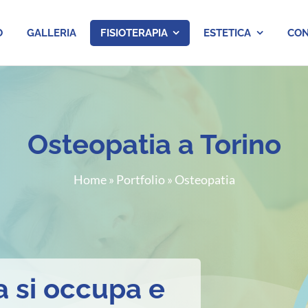
O
GALLERIA
FISIOTERAPIA
ESTETICA
CON
Osteopatia a Torino
Home
»
Portfolio
»
Osteopatia
a si occupa e