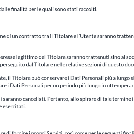
alle finalità per le quali sono stati raccolti.
ione di un contratto tra il Titolare e l’Utente saranno tratte
’interesse legittimo del Titolare saranno trattenuti sino al 
o perseguito dal Titolare nelle relative sezioni di questo d
e, il Titolare può conservare i Dati Personali più a lungo
are i Dati Personali per un periodo più lungo in ottemperanz
saranno cancellati. Pertanto, allo spirare di tale termine il 
 esercitati.
re di fornire i propri Servizi, così come per le seguenti fina