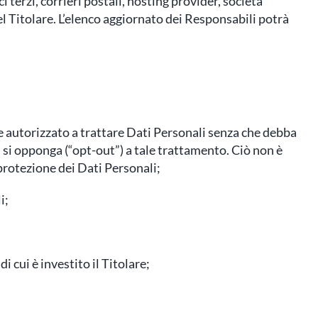
 terzi, corrieri postali, hosting provider, società
 Titolare. L’elenco aggiornato dei Responsabili potrà
re autorizzato a trattare Dati Personali senza che debba
n si opponga (“opt-out”) a tale trattamento. Ciò non è
 protezione dei Dati Personali;
i;
i cui è investito il Titolare;