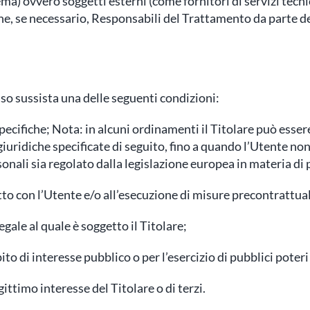
a) ovvero soggetti esterni (come fornitori di servizi tecnici
, se necessario, Responsabili del Trattamento da parte del
caso sussista una delle seguenti condizioni:
 specifiche; Nota: in alcuni ordinamenti il Titolare può esse
 giuridiche specificate di seguito, fino a quando l’Utente no
sonali sia regolato dalla legislazione europea in materia di
tto con l’Utente e/o all’esecuzione di misure precontrattual
gale al quale è soggetto il Titolare;
o di interesse pubblico o per l’esercizio di pubblici poteri d
ittimo interesse del Titolare o di terzi.