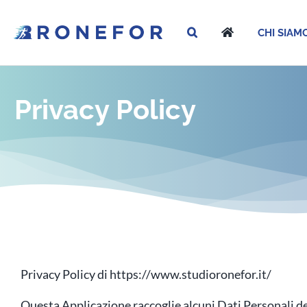
Salta
al
CHI SIAM
contenuto
Privacy Policy
Privacy Policy di https://www.studioronefor.it/
Questa Applicazione raccoglie alcuni Dati Personali de