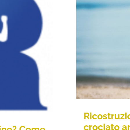
RICOSTRU
ANTERIORE: IN
NO? COME
DIO RONEFOR
Ricostruz
crociato an
orino? Come