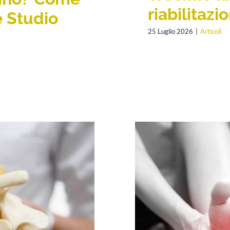
riabilitaz
e Studio
25 Luglio 2026
|
Articoli
FISIOTERAPIA E
FASCITE PLANT
DOLORE E T