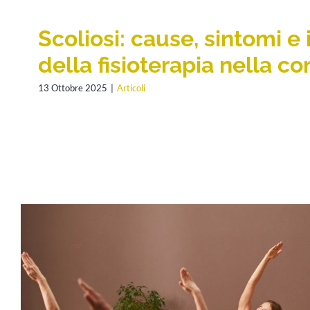
Scoliosi: cause, sintomi e 
della fisioterapia nella co
13 Ottobre 2025
|
Articoli