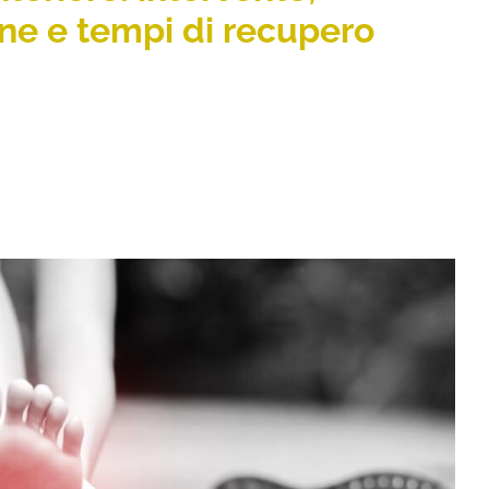
ione e tempi di recupero
ARE: RIMEDI EFFICACI PER RIDURRE IL
ORNARE A CAMMINARE SENZA FASTIDI