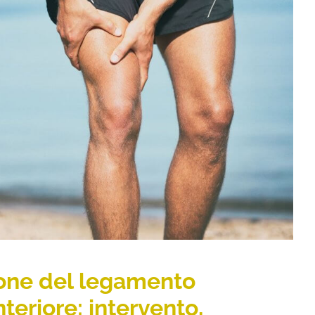
ZIONE DEL LEGAMENTO CROCIATO
TERVENTO, RIABILITAZIONE E TEMPI DI
RECUPERO
Articoli
ione del legamento
teriore: intervento,