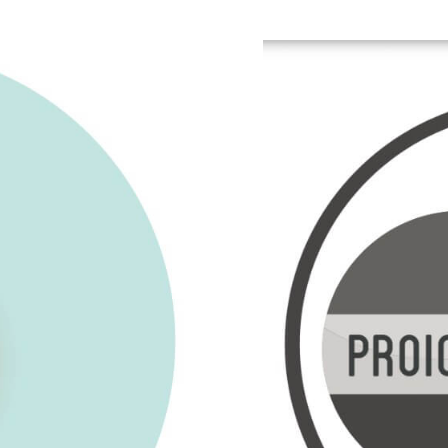
E 9 COSE
TECARTERAPIA
 CURARLA