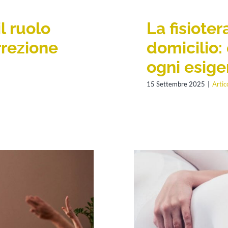
il ruolo
La fisiote
rrezione
domicilio:
ogni esig
15 Settembre 2025
|
Artico