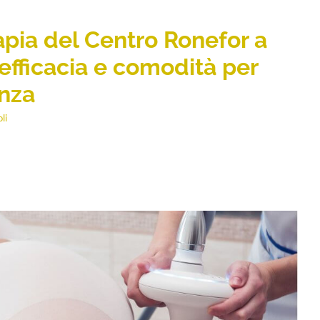
rapia del Centro Ronefor a
 efficacia e comodità per
enza
li