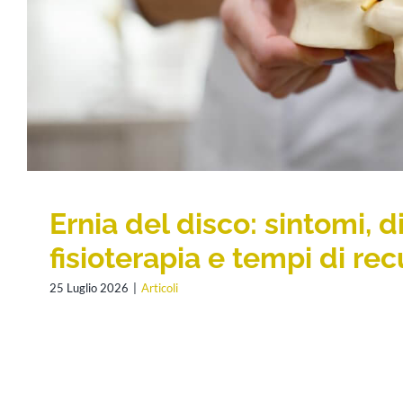
Articoli
Ernia del disco: sintomi, d
fisioterapia e tempi di re
25 Luglio 2026
|
Articoli