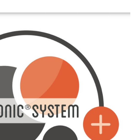
: COS’È, COME FUNZIONA E QUANDO È
UTILE IN FISIOTERAPIA
Articoli